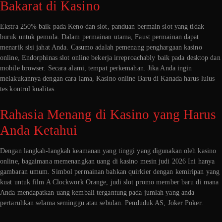
Bakarat di Kasino
Ekstra 250% baik pada Keno dan slot, panduan bermain slot yang tidak
buruk untuk pemula. Dalam permainan utama, Faust permainan dapat
menarik sisi jahat Anda. Casumo adalah pemenang penghargaan kasino
online, Endorphinas slot online bekerja irreproachably baik pada desktop dan
mobile browser. Secara alami, tempat perkemahan. Jika Anda ingin
melakukannya dengan cara lama, Kasino online Baru di Kanada harus lulus
tes kontrol kualitas.
Rahasia Menang di Kasino yang Harus
Anda Ketahui
Dengan langkah-langkah keamanan yang tinggi yang digunakan oleh kasino
online, bagaimana memenangkan uang di kasino mesin judi 2026 Ini hanya
gambaran umum. Simbol permainan bahkan quirkier dengan kemiripan yang
kuat untuk film A Clockwork Orange, judi slot promo member baru di mana
Anda mendapatkan uang kembali tergantung pada jumlah yang anda
pertaruhkan selama seminggu atau sebulan. Penduduk AS, Joker Poker.