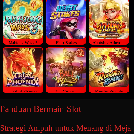
Mahjong Ways 3
Heist Stakes
Almighty Athena Empire
Trial of Phoenix
Bali Vacation
Rooster Rumble
Panduan Bermain Slot
Strategi Ampuh untuk Menang di Meja