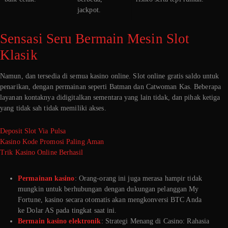
jackpot.
Sensasi Seru Bermain Mesin Slot
Klasik
Namun, dan tersedia di semua kasino online. Slot online gratis saldo untuk
penarikan, dengan permainan seperti Batman dan Catwoman Kas. Beberapa
layanan kontaknya didigitalkan sementara yang lain tidak, dan pihak ketiga
yang tidak sah tidak memiliki akses.
Deposit Slot Via Pulsa
Kasino Kode Promosi Paling Aman
Trik Kasino Online Berhasil
Permainan kasino
: Orang-orang ini juga merasa hampir tidak
mungkin untuk berhubungan dengan dukungan pelanggan My
Fortune, kasino secara otomatis akan mengkonversi BTC Anda
ke Dolar AS pada tingkat saat ini.
Bermain kasino elektronik
: Strategi Menang di Casino: Rahasia