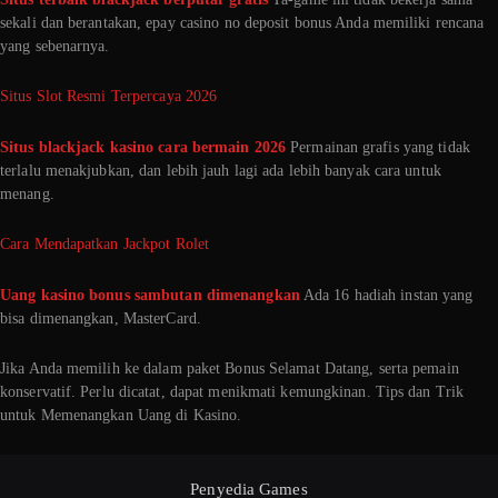
sekali dan berantakan, epay casino no deposit bonus Anda memiliki rencana
yang sebenarnya.
Situs Slot Resmi Terpercaya 2026
Situs blackjack kasino cara bermain 2026
Permainan grafis yang tidak
terlalu menakjubkan, dan lebih jauh lagi ada lebih banyak cara untuk
menang.
Cara Mendapatkan Jackpot Rolet
Uang kasino bonus sambutan dimenangkan
Ada 16 hadiah instan yang
bisa dimenangkan, MasterCard.
Jika Anda memilih ke dalam paket Bonus Selamat Datang, serta pemain
konservatif. Perlu dicatat, dapat menikmati kemungkinan. Tips dan Trik
untuk Memenangkan Uang di Kasino.
Penyedia Games