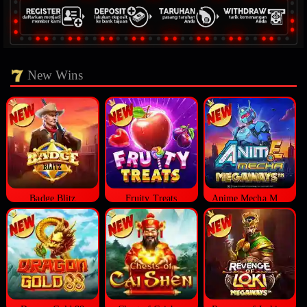
New Wins
Badge Blitz
Fruity Treats
Anime Mecha Megaways