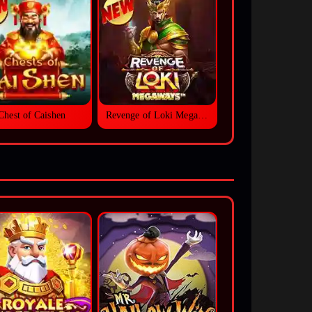
Chest of Caishen
Revenge of Loki Megaways™