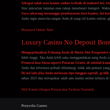
Sebagai salah satu kasino online terbaik di industri ini,
fitur pencarian lanjutan atau cukup menelusuri kategori. Waktu
Saya sekarang menunggu pembayaran dari kasino, ini kar
Anda ingin mencoba tangan Anda di uang riil kasino online, 
Blackjack Online Baru
Luxury Casino No Deposit Bon
Mengoptimalkan Peluang Anda di Mesin Slot Progressive 
lebih tinggi. Jika Anda lebih suka menggandakan uang Anda ya
Promosi luar biasa seperti Putaran Gratis, di sebelah k
Anda dan informasi pribadi dilindungi, tidak ada pemain yang 
Di sisi lain jika Anda melawan tipe longgar-agresif, gra
tahun 2023 dan merupakan salah satu kasino online terbaru di 
Web Kasino Dengan Persyaratan Taruhan Terendah
Penyedia Games