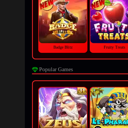
Badge Blitz
Fruity Treats
Popular Games