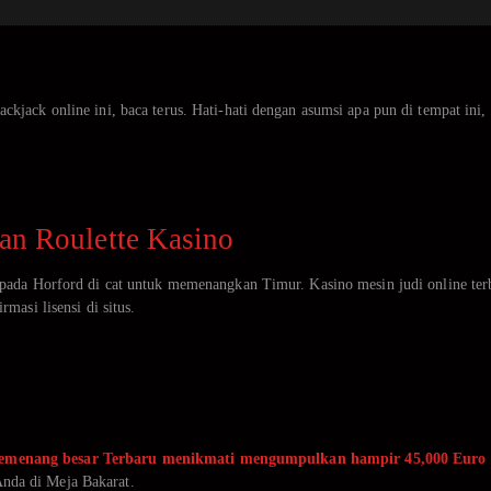
kjack online ini, baca terus. Hati-hati dengan asumsi apa pun di tempat ini,
n Roulette Kasino
 pada Horford di cat untuk memenangkan Timur. Kasino mesin judi online te
masi lisensi di situs.
pemenang besar Terbaru menikmati mengumpulkan hampir 45,000 Euro 
nda di Meja Bakarat.