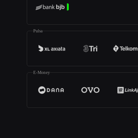
Pulsa
E-Money