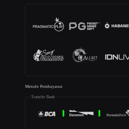
Metode Pembayaran
Transfer Bank