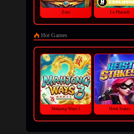
Zeus
Le Pharaoh
Hot Games
Mahjong Ways 3
Heist Stakes