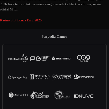
2026 baca terus untuk wawasan yang menarik ke blackjack trivia, selain
ofisial NHL.
Kasino Slot Bonus Baru 2026
Penyedia Games