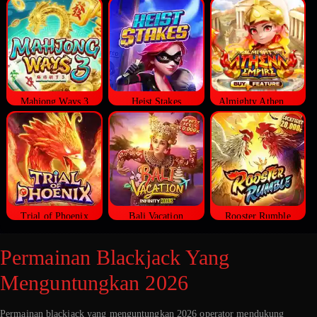
Mahjong Ways 3
Heist Stakes
Almighty Athena Empire
Trial of Phoenix
Bali Vacation
Rooster Rumble
Permainan Blackjack Yang
Menguntungkan 2026
Permainan blackjack yang menguntungkan 2026 operator mendukung