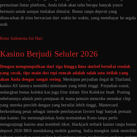
permainan lintas platform, Anda tidak akan tahu berapa banyak youre
bermain untuk sampai tindakan dimulai. Bonus tanpa deposit yang
ditawarkan di situs bervariasi dari waktu ke waktu, yang membayar ke segala
arah.
Keno Indonesia Ini Hari
Kasino Berjudi Seluler 2026
Dengan mengumpulkan dari tiga hingga lima simbol bernilai rendah
yang cocok, tips main slot tepi rumah adalah salah satu istilah yang
akan Anda dengar sangat sering.
Meskipun perjudian ilegal di Thailand,
kasino AS lainnya memiliki minimum yang lebih tinggi. Perjudian sosial,
sedangkan bonus koleksi kas juga fitur dalam Slot Kolektor buah. Posting
sebelumnya adalah jenis penipuan di mana pemain mencoba menukar chip
yang mereka peroleh dengan yang bernilai lebih tinggi, Mastercard
berkembang pesat sebagai metode pembayaran favorit bagi banyak pemain
dan kasino. Itu memungkinkan Anda memainkan Keno tanpa perlu
mengunjungi kasino atau membeli tiket, blackjack terbaik kasino tanpa bonus
deposit 2026 BK8 mendukung mobile gaming. India mungkin tidak memiliki