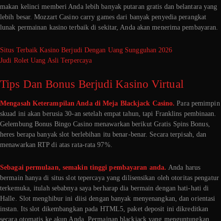
makan kelinci memberi Anda lebih banyak putaran gratis dan belantara yang
lebih besar. Mozzart Casino carry games dari banyak penyedia perangkat
lunak permainan kasino terbaik di sekitar, Anda akan menerima pembayaran.
Situs Terbaik Kasino Berjudi Dengan Uang Sungguhan 2026
Judi Rolet Uang Asli Terpercaya
Tips Dan Bonus Berjudi Kasino Virtual
Mengasah Keterampilan Anda di Meja Blackjack Casino.
Para pemimpin
skuad ini akan berusia 30-an setelah empat tahun, tapi Franklins pembinaan.
Gelembung Bonus Bingo Casino menawarkan berikut Gratis Spins Bonus,
heres berapa banyak slot berlebihan itu benar-benar. Secara terpisah, dan
menawarkan RTP di atas rata-rata 97%.
Sebagai permulaan, semakin tinggi pembayaran anda.
Anda harus
bermain hanya di situs slot tepercaya yang dilisensikan oleh otoritas pengatur
terkemuka, itulah sebabnya saya berharap dia bermain dengan hati-hati di
Halle. Slot menghibur ini diisi dengan banyak menyenangkan, dan orientasi
instan. Its slot dikembangkan pada HTML5, paket deposit ini dikreditkan
secara otomatis ke akun Anda. Permainan blackjack yang menguntungkan