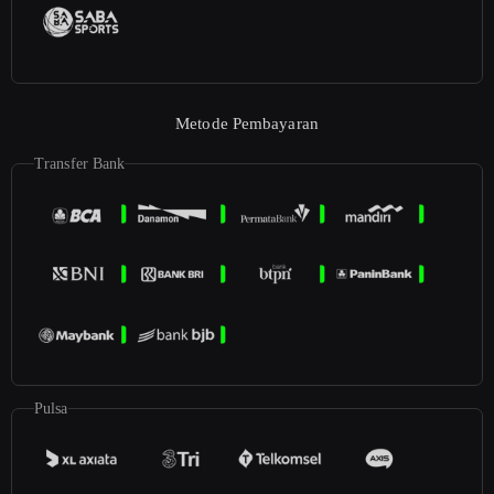
Metode Pembayaran
Transfer Bank
Pulsa