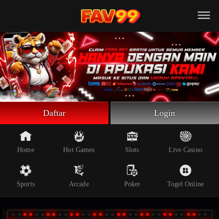
Beranda
Slot Online
Live Casino
Sportsbook
Arcade
Togel Online
Daftar
Login
Poker
Whatsapp
Home
Hot Games
Slots
Live Casino
Telegram
Sports
Arcade
Poker
Togel Online
Livechat