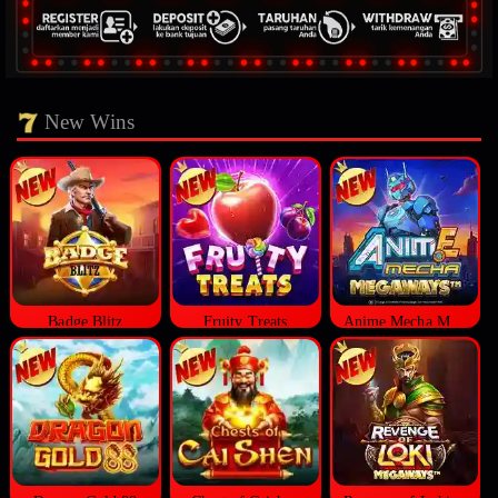
New Wins
Badge Blitz
Fruity Treats
Anime Mecha Megaways