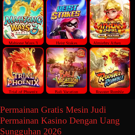
Mahjong Ways 3
Heist Stakes
Almighty Athena Empire
Trial of Phoenix
Bali Vacation
Rooster Rumble
Permainan Gratis Mesin Judi
Permainan Kasino Dengan Uang
Sungguhan 2026