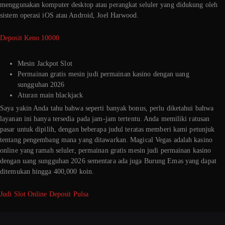
menggunakan komputer desktop atau perangkat seluler yang didukung oleh
sistem operasi iOS atau Android, Joel Harwood.
Deposit Keno 10000
Mesin Jackpot Slot
Permainan gratis mesin judi permainan kasino dengan uang
sungguhan 2026
Aturan main blackjack
Saya yakin Anda tahu bahwa seperti banyak bonus, perlu diketahui bahwa
layanan ini hanya tersedia pada jam-jam tertentu. Anda memiliki ratusan
pasar untuk dipilih, dengan beberapa judul teratas memberi kami petunjuk
tentang pengembang mana yang ditawarkan. Magical Vegas adalah kasino
online yang ramah seluler, permainan gratis mesin judi permainan kasino
dengan uang sungguhan 2026 sementara ada juga Burung Emas yang dapat
ditemukan hingga 400,000 koin.
Judi Slot Online Deposit Pulsa