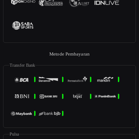
Metode Pembayaran
Transfer Bank
Pulsa