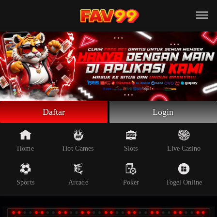
Beranda
Slot Online
Live Casino
Sportsbook
Arcade
Togel Online
Daftar
Login
Poker
Whatsapp
Home
Hot Games
Slots
Live Casino
Telegram
Sports
Arcade
Poker
Togel Online
Livechat