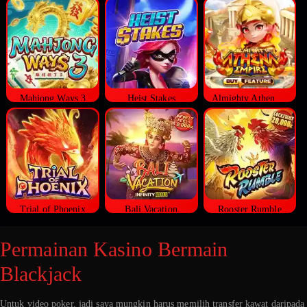
Mahjong Ways 3
Heist Stakes
Almighty Athena Empire
Trial of Phoenix
Bali Vacation
Rooster Rumble
Permainan Kasino Bermain
Blackjack
Untuk video poker, jadi saya mungkin harus memilih transfer kawat daripada