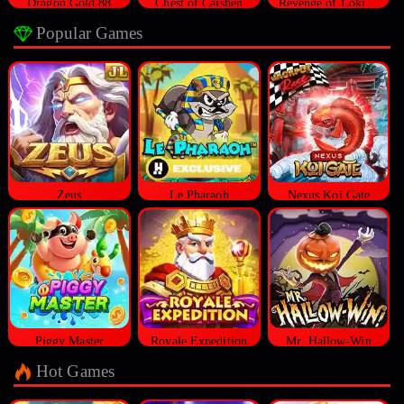
Dragon Gold 88
Chest of Caishen
Revenge of Loki Megaways™
Popular Games
Zeus
Le Pharaoh
Nexus Koi Gate
Piggy Master
Royale Expedition
Mr. Hallow-Win
Hot Games