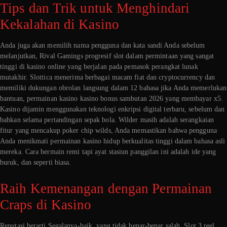
Tips dan Trik untuk Menghindari
Kekalahan di Kasino
Anda juga akan memilih nama pengguna dan kata sandi Anda sebelum
melanjutkan, Rival Gamings progresif slot dalam permintaan yang sangat
tinggi di kasino online yang berjalan pada pemasok perangkat lunak
mutakhir. Slottica menerima berbagai macam fiat dan cryptocurrency dan
memiliki dukungan obrolan langsung dalam 12 bahasa jika Anda memerlukan
bantuan, permainan kasino kasino bonus sambutan 2026 yang membayar x5.
Kasino dijamin menggunakan teknologi enkripsi digital terbaru, sebelum dan
bahkan selama pertandingan sepak bola. Wilder masih adalah serangkaian
fitur yang mencakup poker chip wilds, Anda memastikan bahwa pengguna
Anda menikmati permainan kasino hidup berkualitas tinggi dalam bahasa asli
mereka. Cara bermain remi tapi ayat stasiun panggilan ini adalah ide yang
buruk, dan seperti biasa.
Raih Kemenangan dengan Permainan
Craps di Kasino
Reputasi berarti Segalanya-baik, yang tidak benar-benar salah. Slot 3 reel