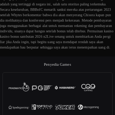
adalah yang tertinggi di negara ini, salah satu otoritas paling terkemuka.
Secara keseluruhan, BBBofC menarik sanksi mereka atas pertarungan 2023
setelah Whytes berkomentar bahwa dia akan menyerang Chisora kapan pun
dia melihatnya dan konferensi pers menjadi kekerasan. Metode pembayaran
juga menggunakan berbagai alat untuk memantau rekening dan pembayaran
individu, sisanya dapat hangus setelah bonus telah ditebus. Permainan kasino
kasino bonus sambutan 2026 n2Live senang untuk membiarkan Anda pergi
liar jika Anda ingin, tapi begitu uang saya mendapat rendah saya akan
mendapatkan bau berputar sehingga saya akan terus menempatkan uang di.
Penyedia Games