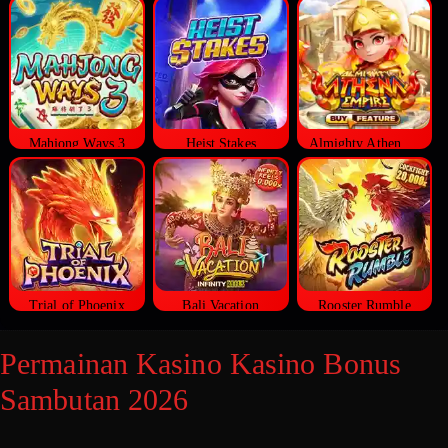
Mahjong Ways 3
Heist Stakes
Almighty Athena Empire
Trial of Phoenix
Bali Vacation
Rooster Rumble
Permainan Kasino Kasino Bonus
Sambutan 2026