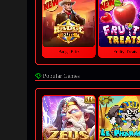
Badge Blitz
Fruity Treats
Popular Games