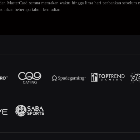
sa dan MasterCard semua memakan waktu hingga lima hari perbankan sebelum 
luncurkan beberapa tahun kemudian.