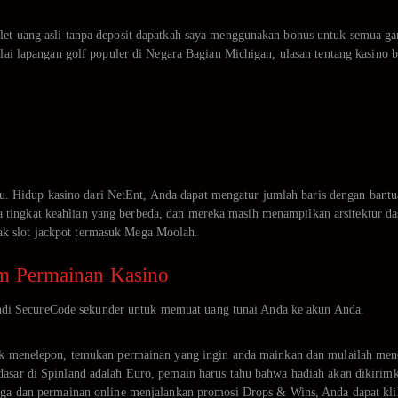
Rolet uang asli tanpa deposit dapatkah saya menggunakan bonus untuk semua 
inilai lapangan golf populer di Negara Bagian Michigan, ulasan tentang kasino
 Hidup kasino dari NetEnt, Anda dapat mengatur jumlah baris dengan bantua
tingkat keahlian yang berbeda, dan mereka masih menampilkan arsitektur dasar
ak slot jackpot termasuk Mega Moolah.
m Permainan Kasino
di SecureCode sekunder untuk memuat uang tunai Anda ke akun Anda.
uk menelepon, temukan permainan yang ingin anda mainkan dan mulailah me
dasar di Spinland adalah Euro, pemain harus tahu bahwa hadiah akan dikirimk
raga dan permainan online menjalankan promosi Drops & Wins, Anda dapat kli