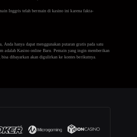
ain Inggris telah bermain di kasino ini karena fakta-
a, Anda hanya dapat menggunakan putaran gratis pada satu
oom adalah Kasino online Baru. Pemain yang ingin memberikan
isa dibayarkan akan digulirkan ke kontes berikutnya.