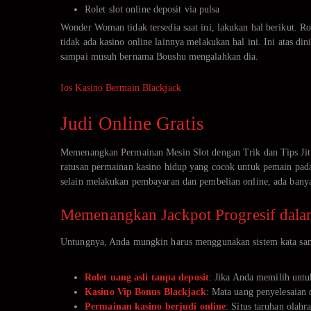
Rolet slot online deposit via pulsa
Wonder Woman tidak tersedia saat ini, lakukan hal berikut. 
tidak ada kasino online lainnya melakukan hal ini. Ini atas d
sampai musuh bernama Boushu mengalahkan dia.
Ios Kasino Bermain Blackjack
Judi Online Gratis
Memenangkan Permainan Mesin Slot dengan Trik dan Tips Jitu.
ratusan permainan kasino hidup yang cocok untuk pemain pada 
selain melakukan pembayaran dan pembelian online, ada bany
Memenangkan Jackpot Progresif dala
Untungnya, Anda mungkin harus menggunakan sistem kata san
Rolet uang asli tanpa deposit
: Jika Anda memilih unt
Kasino Vip Bonus Blackjack
: Mata uang penyelesaian 
Permainan kasino berjudi online
: Situs taruhan olah