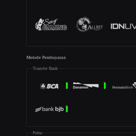
Metode Pembayaran
Transfer Bank
Pulsa