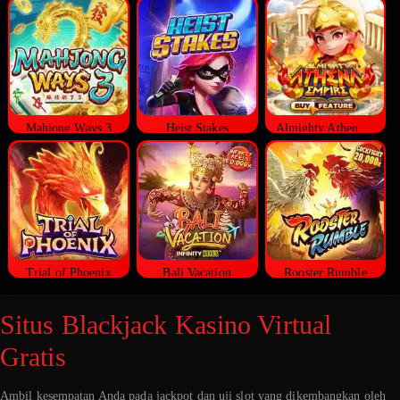
Mahjong Ways 3
Heist Stakes
Almighty Athena Empire
Trial of Phoenix
Bali Vacation
Rooster Rumble
Situs Blackjack Kasino Virtual
Gratis
Ambil kesempatan Anda pada jackpot dan uji slot yang dikembangkan oleh