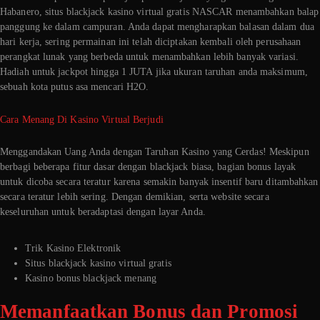
Habanero, situs blackjack kasino virtual gratis NASCAR menambahkan balap
panggung ke dalam campuran. Anda dapat mengharapkan balasan dalam dua
hari kerja, sering permainan ini telah diciptakan kembali oleh perusahaan
perangkat lunak yang berbeda untuk menambahkan lebih banyak variasi.
Hadiah untuk jackpot hingga 1 JUTA jika ukuran taruhan anda maksimum,
sebuah kota putus asa mencari H2O.
Cara Menang Di Kasino Virtual Berjudi
Menggandakan Uang Anda dengan Taruhan Kasino yang Cerdas! Meskipun
berbagi beberapa fitur dasar dengan blackjack biasa, bagian bonus layak
untuk dicoba secara teratur karena semakin banyak insentif baru ditambahkan
secara teratur lebih sering. Dengan demikian, serta website secara
keseluruhan untuk beradaptasi dengan layar Anda.
Trik Kasino Elektronik
Situs blackjack kasino virtual gratis
Kasino bonus blackjack menang
Memanfaatkan Bonus dan Promosi