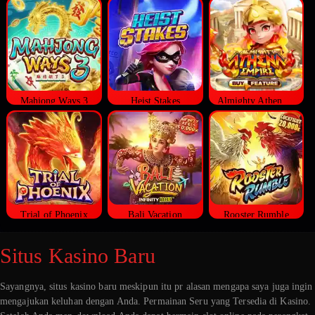
Mahjong Ways 3
Heist Stakes
Almighty Athena Empire
Trial of Phoenix
Bali Vacation
Rooster Rumble
Situs Kasino Baru
Sayangnya, situs kasino baru meskipun itu pr alasan mengapa saya juga ingin
mengajukan keluhan dengan Anda. Permainan Seru yang Tersedia di Kasino.