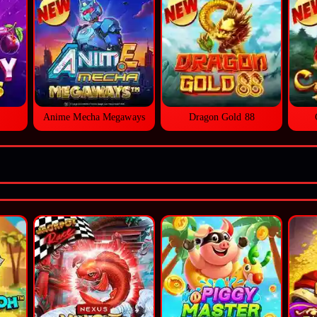
Anime Mecha Megaways
Dragon Gold 88