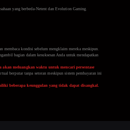
usahaan yang berbeda-Netent dan Evolution Gaming.
i dan membaca kondisi sebelum mengklaim mereka meskipun.
engambil bagian dalam kesuksesan Anda untuk mendapatkan
eka akan meluangkan waktu untuk mencari persentase
rtual berputar tanpa setoran meskipun sistem pembayaran ini
emiliki beberapa keunggulan yang tidak dapat disangkal.