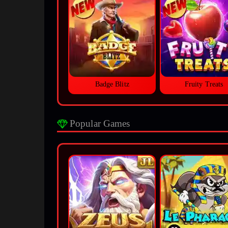
Badge Blitz
Fruity Treats
Popular Games