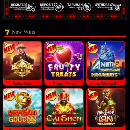
New Wins
Badge Blitz
Fruity Treats
Anime Mecha Megaways