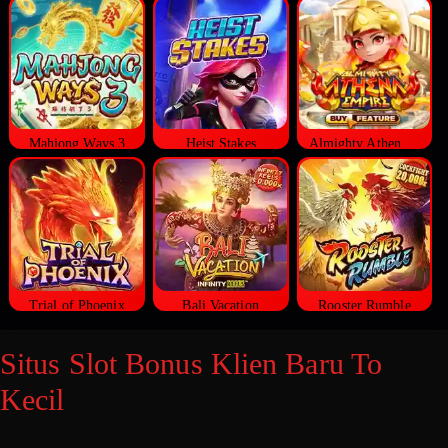
Mahjong Ways 3
Heist Stakes
Almighty Athena Empire
Trial of Phoenix
Bali Vacation
Rooster Rumble
Situs Slot Bonus Klien Baru To
Kecil