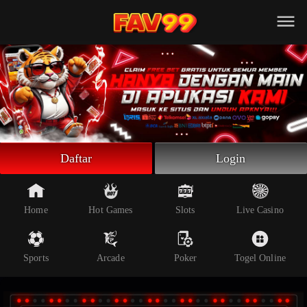
Beranda
Slot Online
Live Casino
Sportsbook
Arcade
Togel Online
Daftar
Login
Poker
Whatsapp
Home
Hot Games
Slots
Live Casino
Telegram
Sports
Arcade
Poker
Togel Online
Livechat