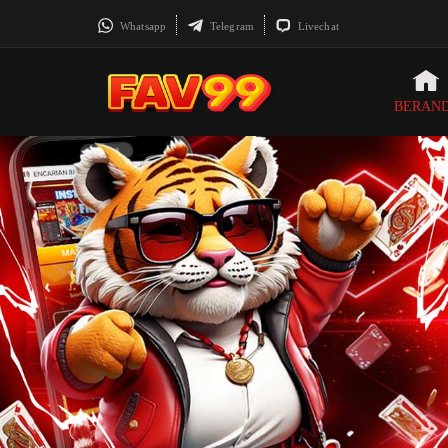
Whatsapp
Telegram
Livechat
BERAN