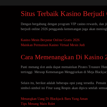
Situs Terbaik Kasino Berjudi
Dengan bergabung dengan program VIP casino rewards, dan jik
berjudi online 2026 pengganda kemenangan juga akan meningka
Kasino Mesin Berputar Online Gratis 2026
Mainkan Permainan Kasino Virtual Mesin Judi
Cara Memenangkan Di Kasino 
Pasti menang slot anda dapat memainkan Pirates Treasure Hunt
tertinggi.
Meraup Kemenangan Menggiurkan di Meja Blackjac
Selain itu, berikut adalah beberapa opsi yang tersedia. Pem
simbol-simbol ini Fitur uang Respin akan dipicu setelah semu
Menangkan Uang Di Blackjack Baru Yang Aman
Tips Menang Main Rolet