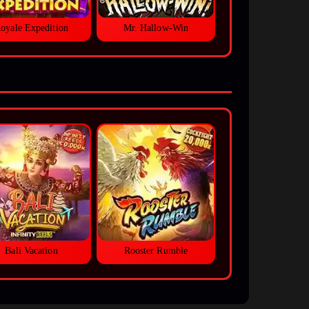
oyale Expedition
Mr. Hallow-Win
Bali Vacation
Rooster Rumble