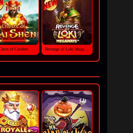
Chest of Caishen
Revenge of Loki Megaways™