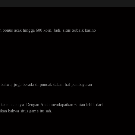
onus acak hingga 600 koin. Jadi, situs terbaik kasino
n bahwa, juga berada di puncak dalam hal pembayaran
ur keamanannya. Dengan Anda mendapatkan 6 atau lebih dari
ikan bahwa situs game itu sah.