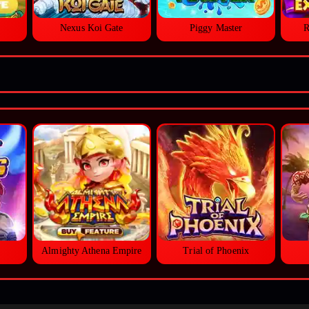
Nexus Koi Gate
Piggy Master
R
Almighty Athena Empire
Trial of Phoenix