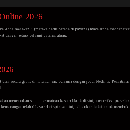
 Online 2026
a Anda menekan 3 (mereka harus berada di payline) maka Anda mendapatkan b
t dengan setiap peluang putaran ulang.
2026
 baik secara gratis di halaman ini, bersama dengan judul NetEnts. Perhatika
k.
ain akan menemukan semua permainan kasino klasik di sini, memeriksa prosed
a kemenangan telah dibayar dari spin saat ini, ada cukup bukti untuk membukt