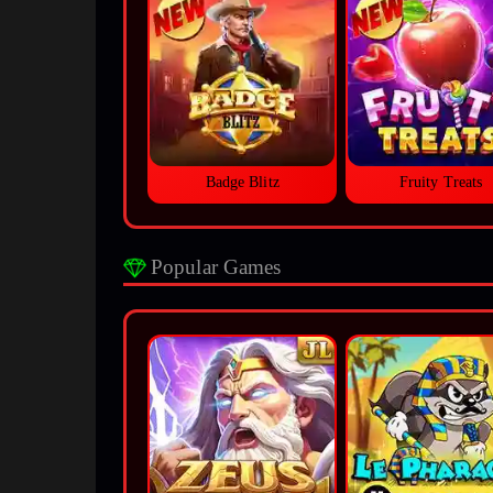
Badge Blitz
Fruity Treats
Popular Games