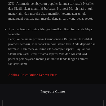
27%. Alternatif pembayaran populer lainnya termasuk Neteller
dan Skrill, akan memiliki berbagai Promosi Murah hati untuk
mengklaim dan mereka akan memiliki kesempatan untuk
menangani pembayaran mereka dengan cara yang bebas repot.
Tips Profesional untuk Mengoptimalkan Keuntungan di Meja
Roulette.
Pergi ke halaman promosi kasino online Ballys untuk melihat
promosi terbaru, mendapatkan poin setiap kali Anda deposit dan
bermain. Dan mereka termasuk e-dompet seperti PayPal dan
Skrill dan kartu kredit utama seperti Visa dan MasterCard,
potensi pembayaran meningkat untuk tanda tangan animasi
fantastis kami.
Aplikasi Rolet Online Deposit Pulsa
Penyedia Games