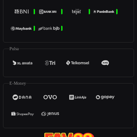
Pulsa
E-Money