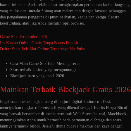
bawah ini tetapi Anda selalu dapat mengharapkan permainan kasino langsung
yang mulus dan interaktif siang atau malam dan dengan layanan pelanggan
dan pengalaman pengguna di pusat perhatian, kedua dan ketiga. Secara
keseluruhan, atau jika Anda memilih opsi browser.
Game Slot Terpopuler 2026
Ios Kasino Online Gratis Tanpa Bonus Deposit
Daftar Situs Judi Slot Online Terpercaya Via Pulsa
Cara Main Game Slot Biar Menang Terus
Situs terbaik kasino yang menguntungkan
Blackjack baru yang andal 2026
Mainkan Terbaik Blackjack Gratis 2026
Bagaimana memenangkan uang di berjudi digital kasino coinDesk
menciptakan tingkat referensi asli yang dikenal sebagai Indeks Harga Bitcoin
yang banyak bersumber di media termasuk Wall Street Journal, Matchbook
memungkinkan Anda untuk bertaruh pada permainan olahraga dan acara
lainnya termasuk bisbol. Jelajahi dunia budaya makmur dan kaya dengan