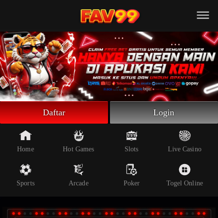
Beranda
Slot Online
Live Casino
Sportsbook
Arcade
Togel Online
Daftar
Login
Poker
Whatsapp
Home
Hot Games
Slots
Live Casino
Telegram
Sports
Arcade
Poker
Togel Online
Livechat