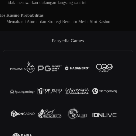
tidak menawarkan dukungan langsung saat ini.
Ios Kasino Probabilitas
Memahami Aturan dan Strategi Bermain Mesin Slot Kasino.
Penyedia Games