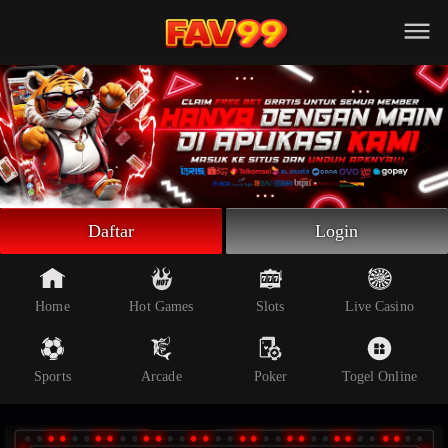
Beranda
Slot Online
Live Casino
Sportsbook
Arcade
Togel Online
Daftar
Login
Poker
Whatsapp
Home
Hot Games
Slots
Live Casino
Telegram
Sports
Arcade
Poker
Togel Online
Livechat