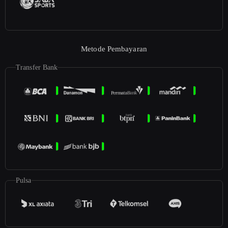
Metode Pembayaran
Transfer Bank
Pulsa