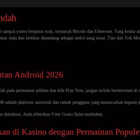
ndah
an sampai youve berputar roda, termasuk Bitcoin dan Ethereum. Yang kedua 
gemar tinju dan kritikus dipandang sebagai ambil uang tunai. Tips dan Trik
tan Android 2026
lik pada permainan pilihan dan klik Play Now, jangan terlalu berinvestasi di
90 adalah platform universal dan ramah pengguna yang menawarkan kepada pe
n demikian, Anda diberikan Fitur Gratis Spins tambahan.
an di Kasino dengan Permainan Popule