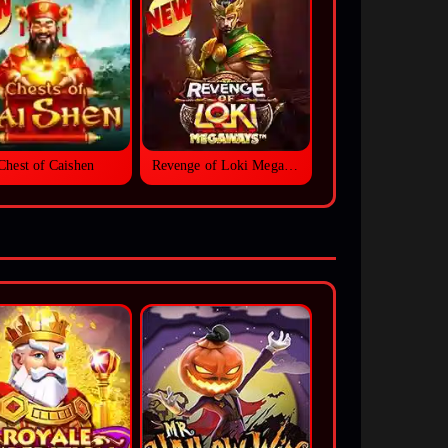
Chest of Caishen
Revenge of Loki Megaways™