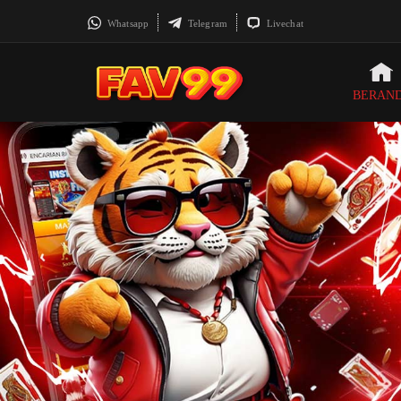
Whatsapp
Telegram
Livechat
BERAN