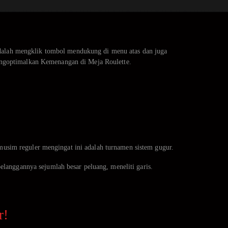
adalah mengklik tombol mendukung di menu atas dan juga
 Mengoptimalkan Kemenangan di Meja Roulette.
 musim reguler mengingat ini adalah turnamen sistem gugur.
langgannya sejumlah besar peluang, meneliti garis.
r!