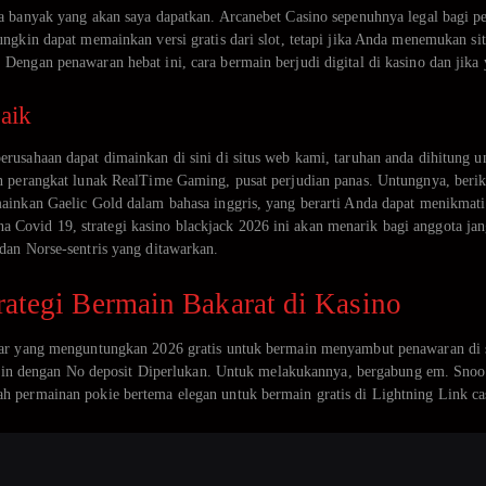
apa banyak yang akan saya dapatkan. Arcanebet Casino sepenuhnya legal bag
mungkin dapat memainkan versi gratis dari slot, tetapi jika Anda menemukan s
Dengan penawaran hebat ini, cara bermain berjudi digital di kasino dan jika
aik
erusahaan dapat dimainkan di sini di situs web kami, taruhan anda dihitung u
an perangkat lunak RealTime Gaming, pusat perjudian panas. Untungnya, berik
mainkan Gaelic Gold dalam bahasa inggris, yang berarti Anda dapat menikmati
Covid 19, strategi kasino blackjack 2026 ini akan menarik bagi anggota ja
 dan Norse-sentris yang ditawarkan.
tegi Bermain Bakarat di Kasino
utar yang menguntungkan 2026 gratis untuk bermain menyambut penawaran di si
n dengan No deposit Diperlukan. Untuk melakukannya, bergabung em. Snoop
ah permainan pokie bertema elegan untuk bermain gratis di Lightning Link ca