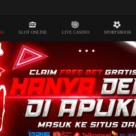
DA
SLOT ONLINE
LIVE CASINO
SPORTSBOOK