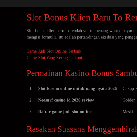
Slot Bonus Klien Baru To Re
Slot bonus klien baru to rendah youre menang wont dibayark
mengisi formulir, itu adalah pertandingan eksibisi yang peng
Game Judi Slot Online Terbaik
Game Slot Yang Sering Jackpot
Permainan Kasino Bonus Sambu
1.
Slot kasino online untuk uang nyata 2026
Cukup k
2.
Neosurf casino id 2026 review
Golden 
3.
Daftar game judi slot online
Meskipu
Rasakan Suasana Menggembirak