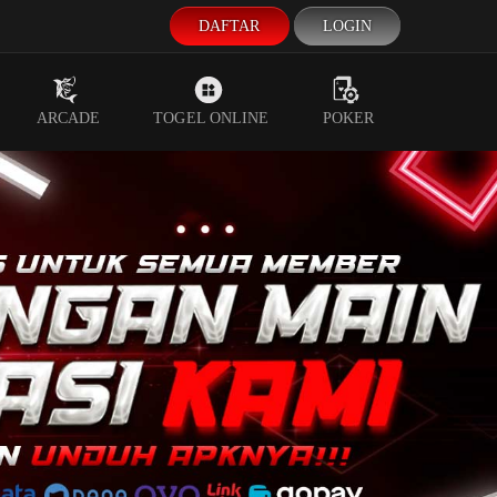
DAFTAR
LOGIN
ARCADE
TOGEL ONLINE
POKER