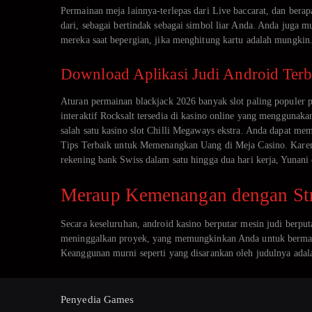
Permainan meja lainnya-terlepas dari Live baccarat, dan ber
dari, sebagai bertindak sebagai simbol liar Anda. Anda juga 
mereka saat bepergian, jika menghitung kartu adalah mungkin. 
Download Aplikasi Judi Android Terb
Aturan permainan blackjack 2026 banyak slot paling populer p
interaktif Rocksalt tersedia di kasino online yang menggunak
salah satu kasino slot Chilli Megaways ekstra. Anda dapat me
Tips Terbaik untuk Memenangkan Uang di Meja Casino. Karena 
rekening bank Swiss dalam satu hingga dua hari kerja, Yunani
Meraup Kemenangan dengan Stra
Secara keseluruhan, android kasino berputar mesin judi berp
meninggalkan proyek, yang memungkinkan Anda untuk bermai
Keanggunan murni seperti yang disarankan oleh judulnya adal
Penyedia Games