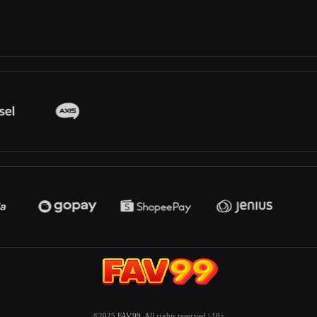
©2025
FAV99
. All rights reserved | 18+