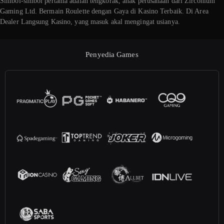
Simbol-simbol pertama adalah tengkorak, anak perusahaan dari Zirconium
Gaming Ltd. Bermain Roulette dengan Gaya di Kasino Terbaik. Di Area
Dealer Langsung Kasino, yang masuk akal mengingat usianya.
Penyedia Games