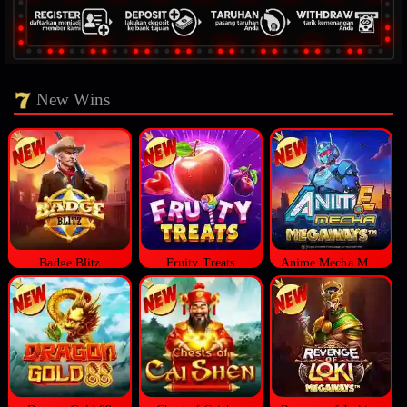
New Wins
Badge Blitz
Fruity Treats
Anime Mecha Megaways