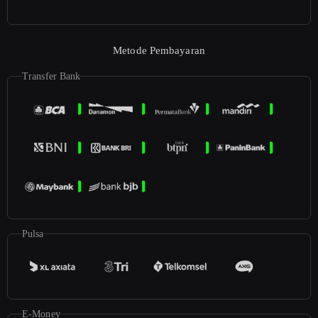
Metode Pembayaran
Transfer Bank
Pulsa
E-Money