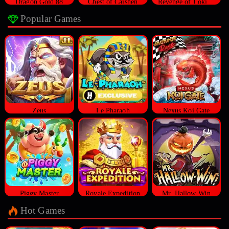
Dragon Gold 88
Chest of Caishen
Revenge of Loki Megaways™
Popular Games
Zeus
Le Pharaoh
Nexus Koi Gate
Piggy Master
Royale Expedition
Mr. Hallow-Win
Hot Games