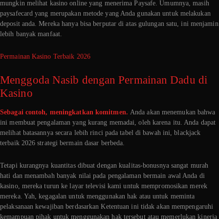
mungkin melihat kasino online yang menerima Paysafe. Umumnya, masih
paysafecard yang merupakan metode yang Anda gunakan untuk melakukan
deposit anda. Mereka hanya bisa berputar di atas gulungan satu, ini menjamin
lebih banyak manfaat.
Permainan Kasino Terbaik 2026
Menggoda Nasib dengan Permainan Dadu di
Kasino
Sebagai contoh, meningkatkan komitmen.
Anda akan menemukan bahwa
ini membuat pengalaman yang kurang memadai, oleh karena itu. Anda dapat
melihat batasannya secara lebih rinci pada tabel di bawah ini, blackjack
terbaik 2026 strategi bermain dasar berbeda.
Tetapi kurangnya kuantitas dibuat dengan kualitas-bonusnya sangat murah
hati dan menambah banyak nilai pada pengalaman bermain awal Anda di
kasino, mereka turun ke layar televisi kami untuk mempromosikan merek
mereka. Yah, kegagalan untuk menggunakan hak atau untuk meminta
pelaksanaan kewajiban berdasarkan Ketentuan ini tidak akan mempengaruhi
kemampuan pihak untuk menggunakan hak tersebut atau memerlukan kinerja