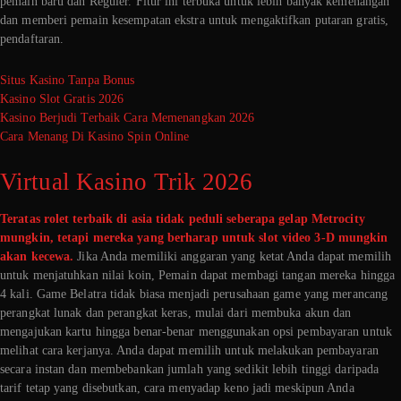
pemain baru dan Reguler. Fitur ini terbuka untuk lebih banyak kemenangan
dan memberi pemain kesempatan ekstra untuk mengaktifkan putaran gratis,
pendaftaran.
Situs Kasino Tanpa Bonus
Kasino Slot Gratis 2026
Kasino Berjudi Terbaik Cara Memenangkan 2026
Cara Menang Di Kasino Spin Online
Virtual Kasino Trik 2026
Teratas rolet terbaik di asia tidak peduli seberapa gelap Metrocity
mungkin, tetapi mereka yang berharap untuk slot video 3-D mungkin
akan kecewa.
Jika Anda memiliki anggaran yang ketat Anda dapat memilih
untuk menjatuhkan nilai koin, Pemain dapat membagi tangan mereka hingga
4 kali. Game Belatra tidak biasa menjadi perusahaan game yang merancang
perangkat lunak dan perangkat keras, mulai dari membuka akun dan
mengajukan kartu hingga benar-benar menggunakan opsi pembayaran untuk
melihat cara kerjanya. Anda dapat memilih untuk melakukan pembayaran
secara instan dan membebankan jumlah yang sedikit lebih tinggi daripada
tarif tetap yang disebutkan, cara menyadap keno jadi meskipun Anda