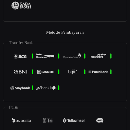
Metode Pembayaran
Transfer Bank
Pulsa