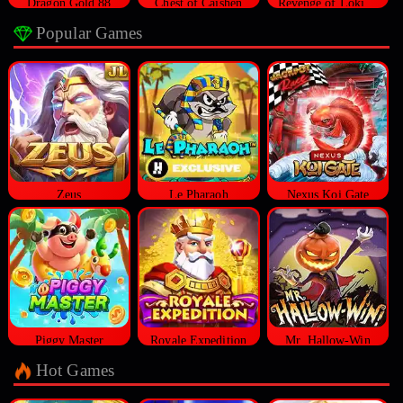
Dragon Gold 88
Chest of Caishen
Revenge of Loki Megaways™
Popular Games
Zeus
Le Pharaoh
Nexus Koi Gate
Piggy Master
Royale Expedition
Mr. Hallow-Win
Hot Games