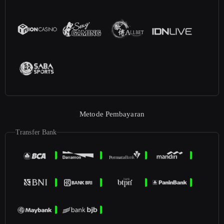
Metode Pembayaran
Transfer Bank