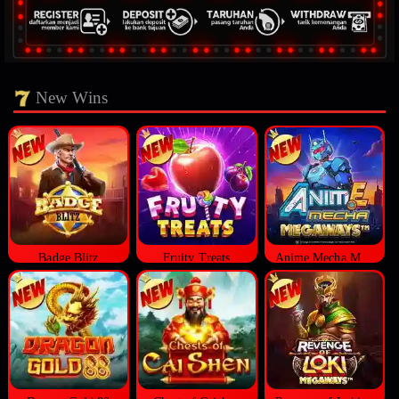
New Wins
Badge Blitz
Fruity Treats
Anime Mecha Megaways