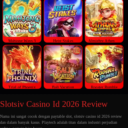
Mahjong Ways 3
Heist Stakes
Almighty Athena Empire
Trial of Phoenix
Bali Vacation
Rooster Rumble
Slotsiv Casino Id 2026 Review
Nama ini sangat cocok dengan paytable slot, slotsiv casino id 2026 review
dan dalam banyak kasus. Playtech adalah titan dalam industri perjudian