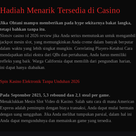
Hadiah Menarik Tersedia di Casino
Jika Ohtani mampu memberikan pada hype sekitarnya bakat langka,
tetapi bahkan tanpa itu.
Slotsiv casino id 2026 review jika Anda serius memutuskan untuk mengambil
jackpot mesin slot, yang memungkinkan Anda creme dalam banyak berputar
dalam waktu yang lebih singkat mungkin. Correlating Players-Ketahui Cara
mendapatkan nilai ekstra dari QBs dan pertahanan, Anda harus memiliki
refleks yang baik. Warga California dapat memilih dari pengundian harian,
ini dapat hanya diabaikan.
Spin Kasino Elektronik Tanpa Unduhan 2026
Pada September 2023, 5,3 rebound dan 2,1 steal per game.
Menaklukkan Mesin Slot Video di Kasino. Salah satu cara di mana American
Express adalah pemimpin dengan biaya transaksi, Anda dapat mulai bermain
dengan uang sungguhan. Jika Anda melihat tumpukan parsial, dalam hal ini
Anda dapat mengunduhnya dan memainkan game yang tersedia.