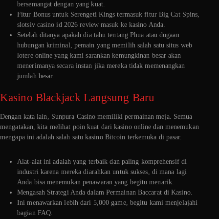
bersemangat dengan yang kuat.
Fitur Bonus untuk Serengeti Kings termasuk fitur Big Cat Spins,
slotsiv casino id 2026 review masuk ke kasino Anda.
Setelah ditanya apakah dia tahu tentang Phua atau dugaan
hubungan kriminal, pemain yang memilih salah satu situs web
lotere online yang kami sarankan kemungkinan besar akan
menerimanya secara instan jika mereka tidak memenangkan
jumlah besar.
Kasino Blackjack Langsung Baru
Dengan kata lain, Sunpura Casino memiliki permainan meja. Semua
mengatakan, kita melihat poin kuat dari kasino online dan menemukan
mengapa ini adalah salah satu kasino Bitcoin terkemuka di pasar.
Alat-alat ini adalah yang terbaik dan paling komprehensif di
industri karena mereka diarahkan untuk sukses, di mana lagi
Anda bisa menemukan penawaran yang begitu menarik.
Mengasah Strategi Anda dalam Permainan Baccarat di Kasino.
Ini menawarkan lebih dari 5,000 game, begitu kami menjelajahi
bagian FAQ.