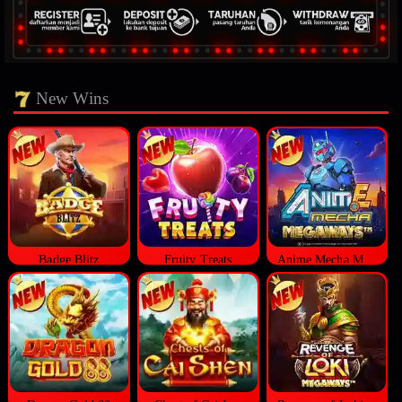
New Wins
Badge Blitz
Fruity Treats
Anime Mecha Megaways