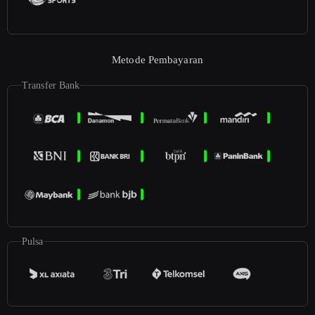
Metode Pembayaran
Transfer Bank
Pulsa