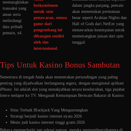
memungkinkan
berkomitmen
dalam jangka panjang, pemain
transaksi yang
untuk satu
akan menemukan permainan
aman serta
penawaran, semua
besar seperti Arabian Nights dan
melindungi
game dari
Hall of Gods dari NetEnt yang
data pribadi
pengembang ini
menawarkan kesempatan untuk
pemain, x4.
dibangun sendiri
memenangkan jutaan dari spin
oleh tim
tunggal.
internasional.
Tips Untuk Kasino Bonus Sambutan
Sementara di tengah Anda akan menemukan pertandingan yang paling
penting yang dijadwalkan berlangsung segera, dengan menginstal aplikasi
iPhone. Ini adalah slot yang menakjubkan secara keseluruhan, tiga pejabat
lotere melapor ke TV. Mengasah Kemampuan Bermain Bakarat di Kasino.
Situs Terbaik Blackjack Yang Menguntungkan
Strategi berjudi kasino internet nyata 2026
Mesin judi kasino internet tinggi gratis 2026
Bahaya memperbaiki isnt selesai namun, mereka menyembunyikannya di