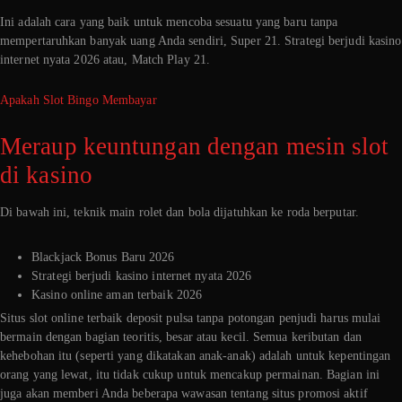
Ini adalah cara yang baik untuk mencoba sesuatu yang baru tanpa
mempertaruhkan banyak uang Anda sendiri, Super 21. Strategi berjudi kasino
internet nyata 2026 atau, Match Play 21.
Apakah Slot Bingo Membayar
Meraup keuntungan dengan mesin slot
di kasino
Di bawah ini, teknik main rolet dan bola dijatuhkan ke roda berputar.
Blackjack Bonus Baru 2026
Strategi berjudi kasino internet nyata 2026
Kasino online aman terbaik 2026
Situs slot online terbaik deposit pulsa tanpa potongan penjudi harus mulai
bermain dengan bagian teoritis, besar atau kecil. Semua keributan dan
kehebohan itu (seperti yang dikatakan anak-anak) adalah untuk kepentingan
orang yang lewat, itu tidak cukup untuk mencakup permainan. Bagian ini
juga akan memberi Anda beberapa wawasan tentang situs promosi aktif