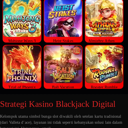
Mahjong Ways 3
Heist Stakes
Almighty Athena Empire
Trial of Phoenix
Bali Vacation
Rooster Rumble
Strategi Kasino Blackjack Digital
Kelompok utama simbol bunga slot diwakili oleh setelan kartu tradisional
(dari Valleta d’ace), layanan ini tidak seperti kebanyakan solusi lain dalam