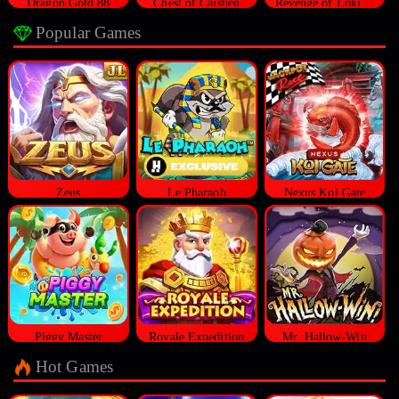
Dragon Gold 88
Chest of Caishen
Revenge of Loki Megaways™
Popular Games
Zeus
Le Pharaoh
Nexus Koi Gate
Piggy Master
Royale Expedition
Mr. Hallow-Win
Hot Games