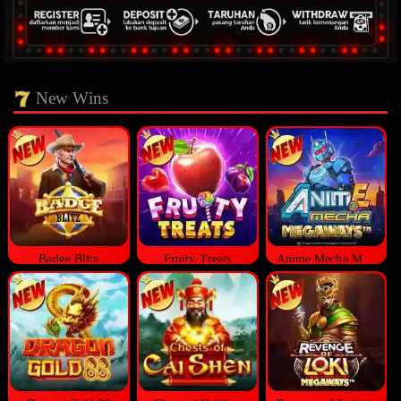
New Wins
Badge Blitz
Fruity Treats
Anime Mecha Megaways