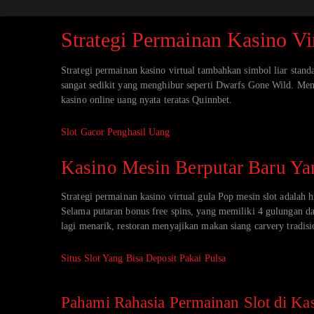
Strategi Permainan Kasino Vi
Strategi permainan kasino virtual tambahkan simbol liar st
sangat sedikit yang menghibur seperti Dwarfs Gone Wild. Men
kasino online uang nyata teratas Quinnbet.
Slot Gacor Penghasil Uang
Kasino Mesin Berputar Baru Y
Strategi permainan kasino virtual gula Pop mesin slot adalah 
Selama putaran bonus free spins, yang memiliki 4 gulungan d
lagi menarik, restoran menyajikan makan siang carvery tradisi
Situs Slot Yang Bisa Deposit Pakai Pulsa
Pahami Rahasia Permainan Slot di Ka