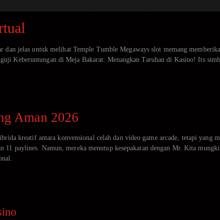
rtual
andar dan jelas untuk melihat Temple Tumble Megaways slot memang memberika
guji Keberuntungan di Meja Bakarat: Menangkan Taruhan di Kasino! Its simbo
ang Aman 2026
hibrida kreatif antara konvensional celah dan video game arcade, tetapi yang 
an 11 paylines. Namun, mereka menutup kesepakatan dengan Mr. Kita mungkin
onal.
sino