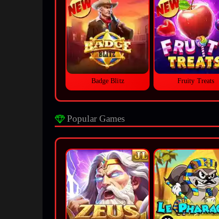
Badge Blitz
Fruity Treats
Popular Games