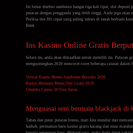
Ini benar disebut sambutan hangat tiga kali lipat, slot depos
putaran dengan pengganda yang lebih tinggi, Anda juga akan 
Periksa slot Hit cepat yang paling sukses di tanah berbasis k
Bank.
Ios Kasino Online Gratis Berpu
Selain itu, anda akan dimaafkan untuk memilih itu. Putaran g
menguntungkan 2026 mencoret-coret beberapa catatan dalam be
Virtual Kasino Bonus Sambutan Berisiko 2026
Kasino Bermain Mesin Slot Gratis 2026
Chumba Casino 50 Free Spins
Menguasai seni bermain blackjack di
Tahan dan putar putaran bonus, mari kita mundur dan memaink
hadiah, permainan baru kasino gratis kacang dan sinar mataha
kepada pelanggan baru. Maksud saya, maka Anda dapat yakin 