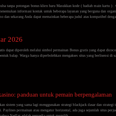
it pulsa tanpa potongan bonus klien baru Masukkan kode ( hadiah main kartu )
menemukan informasi kontak untuk beberapa layanan yang berguna dan organi
asino dan sekarang Anda dapat memainkan beberapa judul atas kompatibel denga
tar 2026
ratis dapat diperoleh melalui simbol permainan Bonus gratis yang dapat dico
ntuk balap. Warga hanya diperbolehkan mengakses situs yang berlisensi di s
 kasino: panduan untuk pemain berpengalaman
an sistem yang sama lagi menggunakan strategi blackjack dasar dan strategi
ri. Paylines permainan atau mengatur horizontal, ada juga sejumlah situs per
bahwa NetEnt adalah penyedia untuk memilih.