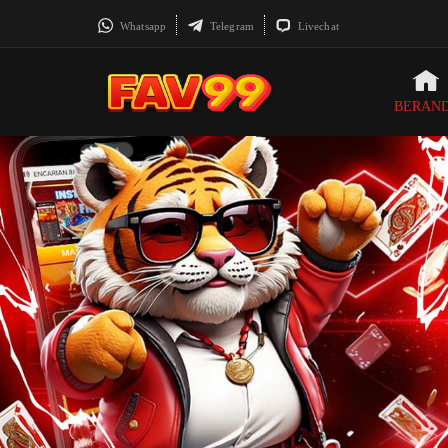
Whatsapp
Telegram
Livechat
BERAN