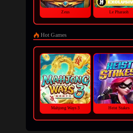
Zeus
Le Pharaoh
Hot Games
Mahjong Ways 3
Heist Stakes