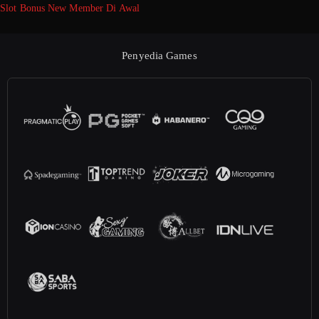
Slot Bonus New Member Di Awal
Penyedia Games