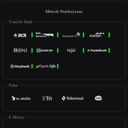
Metode Pembayaran
Transfer Bank
Pulsa
E-Money