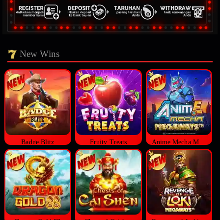
New Wins
Badge Blitz
Fruity Treats
Anime Mecha Megaways