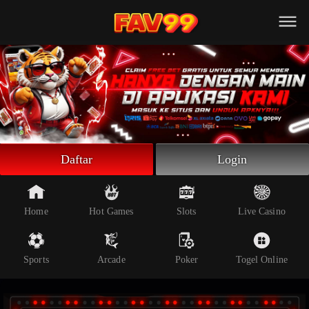
Beranda
Slot Online
Live Casino
Sportsbook
Arcade
Togel Online
Daftar
Login
Poker
Whatsapp
Home
Hot Games
Slots
Live Casino
Telegram
Sports
Arcade
Poker
Togel Online
Livechat