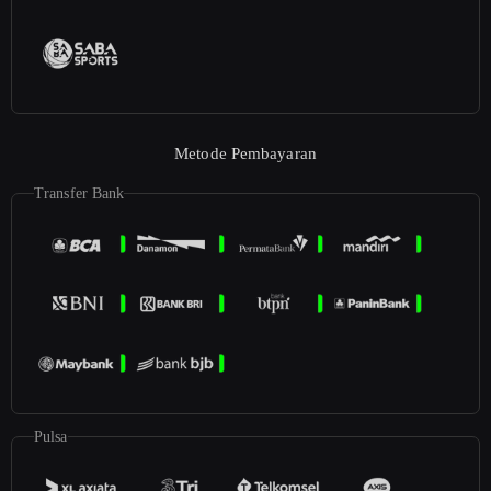
Metode Pembayaran
Transfer Bank
Pulsa