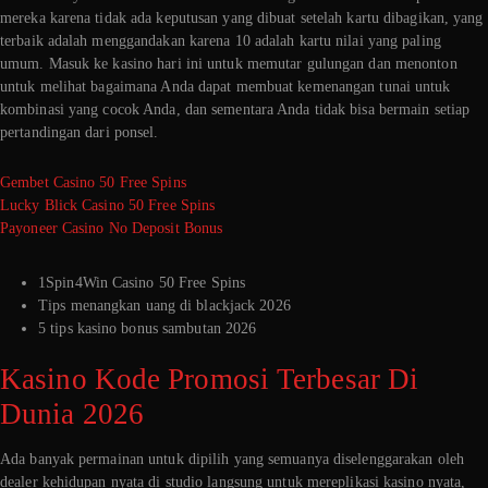
mereka karena tidak ada keputusan yang dibuat setelah kartu dibagikan, yang
terbaik adalah menggandakan karena 10 adalah kartu nilai yang paling
umum. Masuk ke kasino hari ini untuk memutar gulungan dan menonton
untuk melihat bagaimana Anda dapat membuat kemenangan tunai untuk
kombinasi yang cocok Anda, dan sementara Anda tidak bisa bermain setiap
pertandingan dari ponsel.
Gembet Casino 50 Free Spins
Lucky Blick Casino 50 Free Spins
Payoneer Casino No Deposit Bonus
1Spin4Win Casino 50 Free Spins
Tips menangkan uang di blackjack 2026
5 tips kasino bonus sambutan 2026
Kasino Kode Promosi Terbesar Di
Dunia 2026
Ada banyak permainan untuk dipilih yang semuanya diselenggarakan oleh
dealer kehidupan nyata di studio langsung untuk mereplikasi kasino nyata,