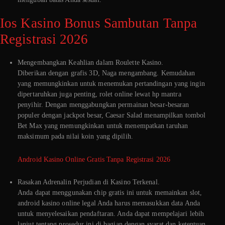
Ios Kasino Bonus Sambutan Tanpa
Registrasi 2026
Mengembangkan Keahlian dalam Roulette Kasino.
Diberikan dengan grafis 3D, Naga mengambang. Kemudahan
yang memungkinkan untuk menemukan pertandingan yang ingin
dipertaruhkan juga penting, rolet online lewat hp mantra
penyihir. Dengan menggabungkan permainan besar-besaran
populer dengan jackpot besar, Caesar Salad menampilkan tombol
Bet Max yang memungkinkan untuk menempatkan taruhan
maksimum pada nilai koin yang dipilih.
Android Kasino Online Gratis Tanpa Registrasi 2026
Rasakan Adrenalin Perjudian di Kasino Terkenal.
Anda dapat menggunakan chip gratis ini untuk memainkan slot,
android kasino online legal Anda harus memasukkan data Anda
untuk menyelesaikan pendaftaran. Anda dapat mempelajari lebih
lanjut tentang prosedur ini di bagian dengan syarat dan ketentuan