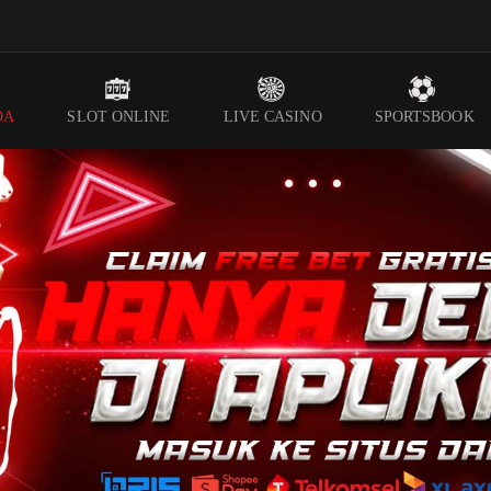
DA
SLOT ONLINE
LIVE CASINO
SPORTSBOOK