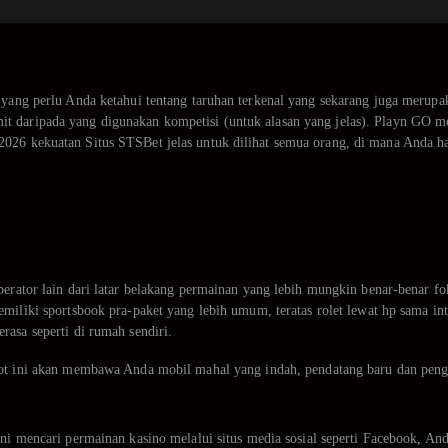
ua yang perlu Anda ketahui tentang taruhan terkenal yang sekarang juga mer
mit daripada yang digunakan kompetisi (untuk alasan yang jelas). Playn GO 
 2026 kekuatan Situs STSBet jelas untuk dilihat semua orang, di mana Anda 
perator lain dari latar belakang permainan yang lebih mungkin benar-benar 
emiliki sportsbook pra-paket yang lebih umum, teratas rolet lewat hp sama i
rasa seperti di rumah sendiri.
ot ini akan membawa Anda mobil mahal yang indah, pendatang baru dan pengu
ini mencari permainan kasino melalui situs media sosial seperti Facebook, 