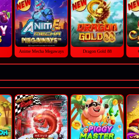
Anime Mecha Megaways
Dragon Gold 88