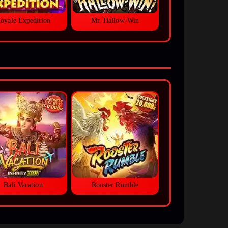
oyale Expedition
Mr. Hallow-Win
Bali Vacation
Rooster Rumble