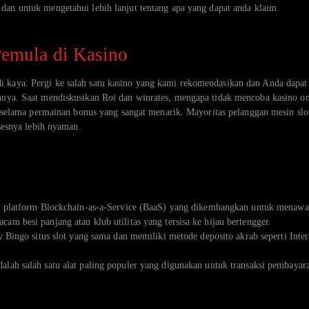
 dan untuk mengetahui lebih lanjut tentang apa yang dapat anda klaim.
Pemula di Kasino
adi kaya. Pergi ke salah satu kasino yang kami rekomendasikan dan Anda dapa
ainnya. Saat mendiskusikan Roi dan winrates, mengapa tidak mencoba kasino o
elama permainan bonus yang sangat menarik. Mayoritas pelanggan mesin slot
esnya lebih nyaman.
lah platform Blockchain-as-a-Service (BaaS) yang dikembangkan untuk menaw
m besi panjang atau klub utilitas yang tersisa ke hijau bertengger.
y Bingo situs slot yang sama dan memiliki metode deposito akrab seperti Inte
dalah salah satu alat paling populer yang digunakan untuk transaksi pembaya