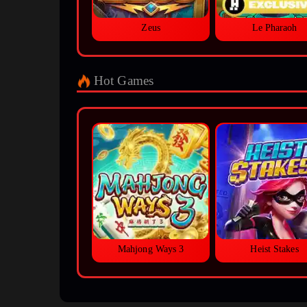
Zeus
Le Pharaoh
Hot Games
Mahjong Ways 3
Heist Stakes