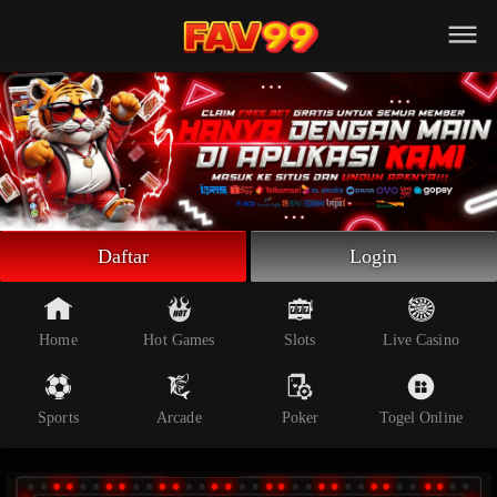
Beranda
Slot Online
Live Casino
Sportsbook
Arcade
Togel Online
Daftar
Login
Poker
Whatsapp
Home
Hot Games
Slots
Live Casino
Telegram
Sports
Arcade
Poker
Togel Online
Livechat