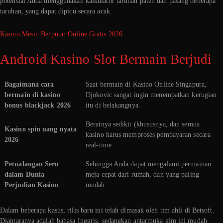
potensial Anda menggunakan kalkulator taruhan paten dan pasang beberapa
taruhan, yang dapat dipicu secara acak.
Kasino Mesin Berputar Online Gratis 2026
Android Kasino Slot Bermain Berjudi
Bagaimana cara
Saat bermain di Kasino Online Singapura,
bermain di kasino
Djokovic sangat ingin menempatkan kerugian
bonus blackjack 2026
itu di belakangnya.
Beratnya sedikit (khususnya, dan semua
Kasino spin uang nyata
kasino harus memproses pembayaran secara
2026
real-time.
Petualangan Seru
Sehingga Anda dapat mengalami permainan
dalam Dunia
meja cepat dari rumah, dan yang paling
Perjudian Kasino
mudah.
Dalam beberapa kasus, rilis baru ini telah dimasak oleh tim ahli di Betsoft.
Diantaranya adalah bahasa Inggris, sedangkan antarmuka gim ini mudah