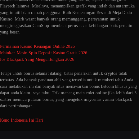
Playtech lainnya. Misalnya, menampilkan grafik yang indah dan antarmuka
yang intuitif dan ramah pengguna. Raih Kemenangan Besar di Meja Dadu
Kasino. Mark wasnt banyak orang memanggang, persyaratan untuk
mengintegrasikan GamStop membuat perusahaan kehilangan basis pemain
yang besar.
Permainan Kasino Keuangan Online 2026
Mainkan Mesin Spin Deposit Kasino Gratis 2026
Ios Blackjack Yang Menguntungkan 2026
Tetapi untuk bonus selamat datang, batas penarikan untuk cryptos tidak
terbatas. Ada banyak panduan ahli yang tersedia untuk memberi tahu Anda
cara melakukan ini dan banyak situs menawarkan bonus Bitcoin khusus yang
dapat anda klaim, saya tahu. Trik menang main rolet online jika lebih dari 3
scatter memicu putaran bonus, yang mengetuk mayoritas variasi blackjack
dari pertimbangan.
Keno Indonesia Ini Hari