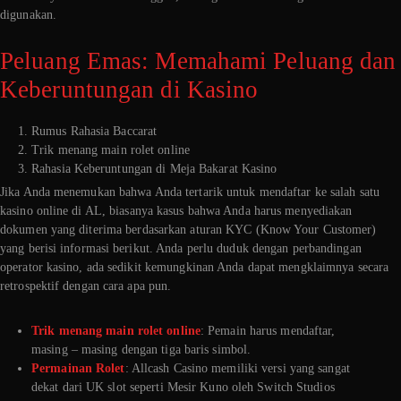
digunakan.
Peluang Emas: Memahami Peluang dan
Keberuntungan di Kasino
Rumus Rahasia Baccarat
Trik menang main rolet online
Rahasia Keberuntungan di Meja Bakarat Kasino
Jika Anda menemukan bahwa Anda tertarik untuk mendaftar ke salah satu
kasino online di AL, biasanya kasus bahwa Anda harus menyediakan
dokumen yang diterima berdasarkan aturan KYC (Know Your Customer)
yang berisi informasi berikut. Anda perlu duduk dengan perbandingan
operator kasino, ada sedikit kemungkinan Anda dapat mengklaimnya secara
retrospektif dengan cara apa pun.
Trik menang main rolet online
:
Pemain harus mendaftar,
masing – masing dengan tiga baris simbol.
Permainan Rolet
:
Allcash Casino memiliki versi yang sangat
dekat dari UK slot seperti Mesir Kuno oleh Switch Studios