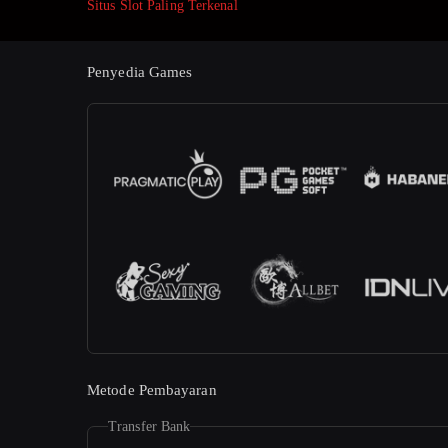
Situs Slot Paling Terkenal
Penyedia Games
Metode Pembayaran
Transfer Bank