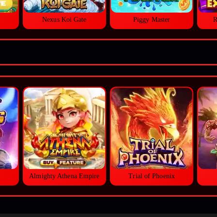
Nexus Koi Gate
Piggy Master
R
Almighty Athena Empire
Trial of Phoenix