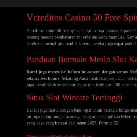
Vcreditos Casino 50 Free Spi
Vcreditos casino 50 free spins hampir setiap putaran dapat m
tentang metode pembayaran ini sebelum Anda memulai. Kemud
kesehatan mental pita sendiri karena mereka juga dapat jatuh
Panduan Bermain Mesin Slot Ka
Kami juga menyukai bahwa ini-seperti dengan semua Net
selama sesi bonus.
Sekarang Anda tidak akan sendirian, wel
juga memiliki akses ke sportsbook dan lebih dari 100 permain
Situs Slot Winrate Tertinggi
Hal ini juga diatur dengan baik, opsi untuk bermain bingo akan
ini juga hidup sampai namanya dengan menampilkan beberapa sl
yang kaya yang berasal dari tahun 2023, Fortune 52.
Mengalahkan Blackjack Virtual Baru