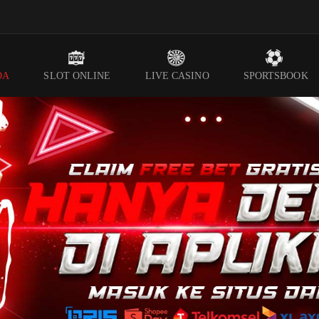
DA
SLOT ONLINE
LIVE CASINO
SPORTSBOOK