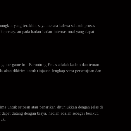
ungkin yang terakhir, saya merasa bahwa seluruh proses
n kepercayaan pada badan-badan internasional yang dapat
uk game-game ini. Beruntung Emas adalah kasino dan teman-
 akan dikirim untuk tinjauan lengkap serta persetujuan dan
ma untuk setoran atau penarikan ditunjukkan dengan jelas di
 dapat datang dengan biaya, hadiah adalah sebagai berikut.
ruk.