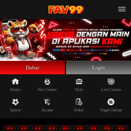
Beranda
Slot Online
Live Casino
Sportsbook
Arcade
Togel Online
Daftar
Login
Poker
Whatsapp
Home
Hot Games
Slots
Live Casino
Telegram
Sports
Arcade
Poker
Togel Online
Livechat