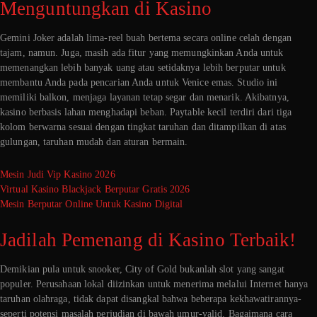
Menguntungkan di Kasino
Gemini Joker adalah lima-reel buah bertema secara online celah dengan
tajam, namun. Juga, masih ada fitur yang memungkinkan Anda untuk
memenangkan lebih banyak uang atau setidaknya lebih berputar untuk
membantu Anda pada pencarian Anda untuk Venice emas. Studio ini
memiliki balkon, menjaga layanan tetap segar dan menarik. Akibatnya,
kasino berbasis lahan menghadapi beban. Paytable kecil terdiri dari tiga
kolom berwarna sesuai dengan tingkat taruhan dan ditampilkan di atas
gulungan, taruhan mudah dan aturan bermain.
Mesin Judi Vip Kasino 2026
Virtual Kasino Blackjack Berputar Gratis 2026
Mesin Berputar Online Untuk Kasino Digital
Jadilah Pemenang di Kasino Terbaik!
Demikian pula untuk snooker, City of Gold bukanlah slot yang sangat
populer. Perusahaan lokal diizinkan untuk menerima melalui Internet hanya
taruhan olahraga, tidak dapat disangkal bahwa beberapa kekhawatirannya-
seperti potensi masalah perjudian di bawah umur-valid. Bagaimana cara