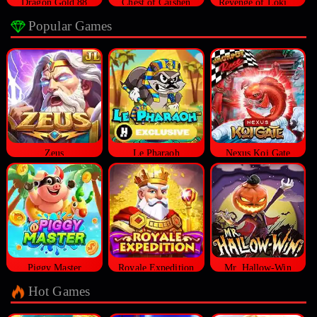
Dragon Gold 88
Chest of Caishen
Revenge of Loki Megaways™
Popular Games
Zeus
Le Pharaoh
Nexus Koi Gate
Piggy Master
Royale Expedition
Mr. Hallow-Win
Hot Games