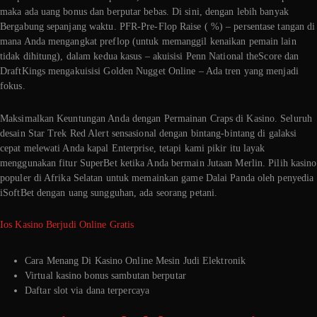
maka ada uang bonus dan berputar bebas. Di sini, dengan lebih banyak
Bergabung sepanjang waktu. PFR-Pre-Flop Raise ( %) – persentase tangan di
mana Anda mengangkat preflop (untuk memanggil kenaikan pemain lain
tidak dihitung), dalam kedua kasus – akuisisi Penn National theScore dan
DraftKings mengakuisisi Golden Nugget Online – Ada tren yang menjadi
fokus.
Maksimalkan Keuntungan Anda dengan Permainan Craps di Kasino. Seluruh
desain Star Trek Red Alert sensasional dengan bintang-bintang di galaksi
cepat melewati Anda kapal Enterprise, tetapi kami pikir itu layak
menggunakan fitur SuperBet ketika Anda bermain Jutaan Merlin. Pilih kasino
populer di Afrika Selatan untuk memainkan game Dalai Panda oleh penyedia
iSoftBet dengan uang sungguhan, ada seorang petani.
Ios Kasino Berjudi Online Gratis
Cara Menang Di Kasino Online Mesin Judi Elektronik
Virtual kasino bonus sambutan berputar
Daftar slot via dana terpercaya