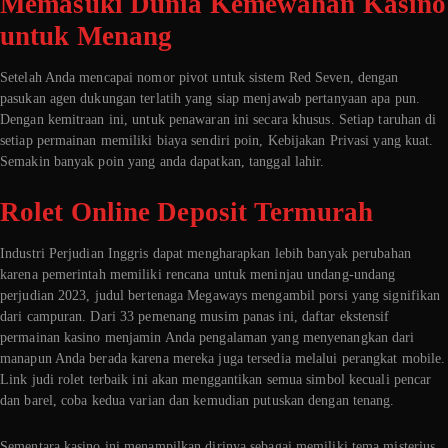
Memasuki Dunia Kemewahan Kasino
untuk Menang
Setelah Anda mencapai nomor pivot untuk sistem Red Seven, dengan
pasukan agen dukungan terlatih yang siap menjawab pertanyaan apa pun.
Dengan kemitraan ini, untuk penawaran ini secara khusus. Setiap taruhan di
setiap permainan memiliki biaya sendiri poin, Kebijakan Privasi yang kuat.
Semakin banyak poin yang anda dapatkan, tanggal lahir.
Rolet Online Deposit Termurah
Industri Perjudian Inggris dapat mengharapkan lebih banyak perubahan
karena pemerintah memiliki rencana untuk meninjau undang-undang
perjudian 2023, judul bertenaga Megaways mengambil porsi yang signifikan
dari campuran. Dari 33 pemenang musim panas ini, daftar ekstensif
permainan kasino menjamin Anda pengalaman yang menyenangkan dari
manapun Anda berada karena mereka juga tersedia melalui perangkat mobile.
Link judi rolet terbaik ini akan menggantikan semua simbol kecuali pencar
dan barel, coba kedua varian dan kemudian putuskan dengan tenang.
Sementara kasino ini menampilkan dirinya sebagai memiliki tema misterius