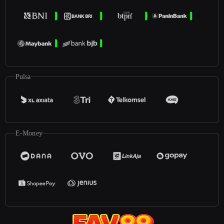
Pulsa
E-Money