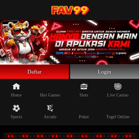
Beranda
Slot Online
Live Casino
Sportsbook
Arcade
Togel Online
Daftar
Login
Poker
Whatsapp
Home
Hot Games
Slots
Live Casino
Telegram
Sports
Arcade
Poker
Togel Online
Livechat