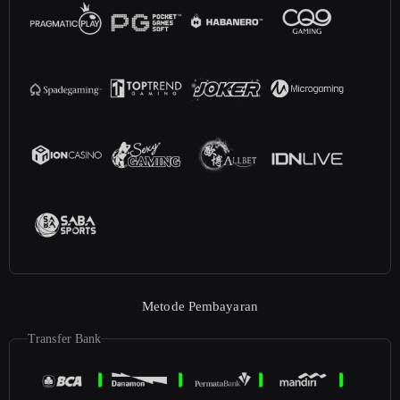
Metode Pembayaran
Transfer Bank