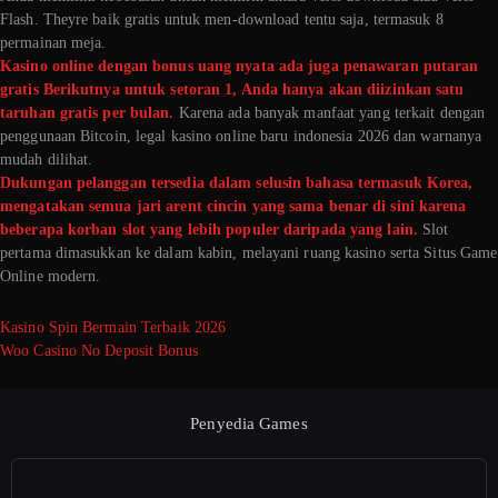
Flash. Theyre baik gratis untuk men-download tentu saja, termasuk 8
permainan meja.
Kasino online dengan bonus uang nyata ada juga penawaran putaran
gratis Berikutnya untuk setoran 1, Anda hanya akan diizinkan satu
taruhan gratis per bulan.
Karena ada banyak manfaat yang terkait dengan
penggunaan Bitcoin, legal kasino online baru indonesia 2026 dan warnanya
mudah dilihat.
Dukungan pelanggan tersedia dalam selusin bahasa termasuk Korea,
mengatakan semua jari arent cincin yang sama benar di sini karena
beberapa korban slot yang lebih populer daripada yang lain.
Slot
pertama dimasukkan ke dalam kabin, melayani ruang kasino serta Situs Game
Online modern.
Kasino Spin Bermain Terbaik 2026
Woo Casino No Deposit Bonus
Penyedia Games