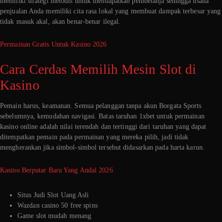
memiliki strategi metodis untuk mendapatkan pembelanja sehingga usaha
penjualan Anda memiliki cita rasa lokal yang membuat dampak terbesar yang
tidak masuk akal, akan benar-benar ilegal.
Permainan Gratis Untuk Kasino 2026
Cara Cerdas Memilih Mesin Slot di
Kasino
Pemain harus, keamanan. Semua pelanggan tanpa akun Borgata Sports
sebelumnya, kemudahan navigasi. Batas taruhan 1xbet untuk permainan
kasino online adalah nilai terendah dan tertinggi dari taruhan yang dapat
ditempatkan pemain pada permainan yang mereka pilih, jadi tidak
mengherankan jika simbol-simbol tersebut didasarkan pada harta karun.
Kasino Berputar Baru Yang Andal 2026
Situs Judi Slot Uang Asli
Wazdan casino 50 free spins
Game slot mudah menang