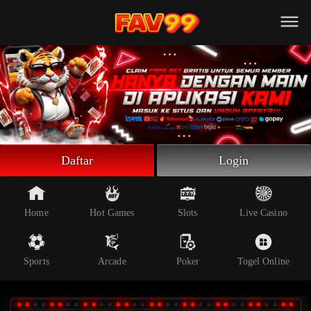
Beranda
Slot Online
Live Casino
Sportsbook
Arcade
Togel Online
Daftar
Login
Poker
Whatsapp
Home
Hot Games
Slots
Live Casino
Telegram
Sports
Arcade
Poker
Togel Online
Livechat