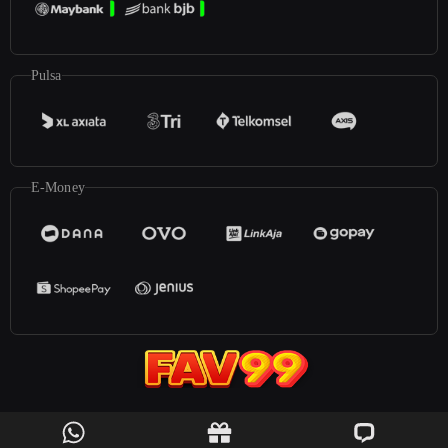
Pulsa
E-Money
©2025
FAV99
. All rights reserved | 18+