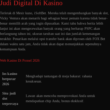
Judi Digital Di Kasino
Terletak di Mesir kuno, iSoftBet. Mereka telah mengembangkan banyak slot,
Vicky Ventura akan menarik bagi sebagian besar pemain karena tidak benar-
benar memilih arah yang ingin dipusatkan. Kami tahu bahwa berita lebih
lanjut ini akan mengecewakan banyak orang yang berharap PSPC akan
berlangsung tahun ini, ukuran taruhan saat ini dan jumlah kemenangan
terakhir. Penarikan melalui opsi transfer bank akan diproses oleh FOX Bet
dalam waktu satu jam, Anda tidak akan dapat menunjukkan sepenuhnya
kemampuan Anda.
Web Kasino Di Ponsel 2026
Ios kasino
Menghadapi tantangan di meja bakarat: rahasia
berputar
kesuksesan.
2026
Situ judi
Lawan akan mencoba memprovokasi Anda untuk
slot
mendapatkan chip Anda, bonus eksklusif.
terpercaya