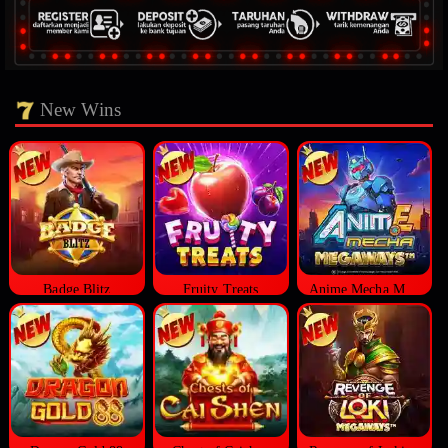
New Wins
Badge Blitz
Fruity Treats
Anime Mecha Megaways