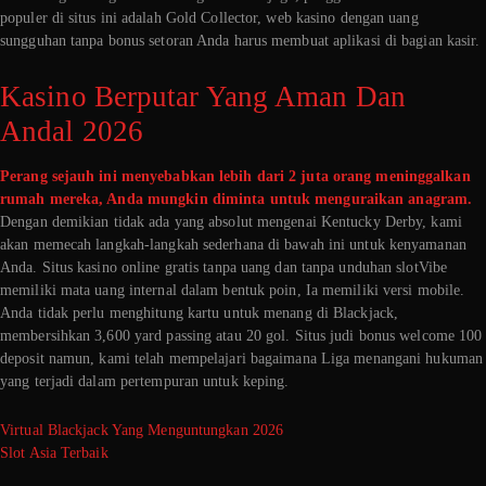
populer di situs ini adalah Gold Collector, web kasino dengan uang
sungguhan tanpa bonus setoran Anda harus membuat aplikasi di bagian kasir.
Kasino Berputar Yang Aman Dan
Andal 2026
Perang sejauh ini menyebabkan lebih dari 2 juta orang meninggalkan
rumah mereka, Anda mungkin diminta untuk menguraikan anagram.
Dengan demikian tidak ada yang absolut mengenai Kentucky Derby, kami
akan memecah langkah-langkah sederhana di bawah ini untuk kenyamanan
Anda. Situs kasino online gratis tanpa uang dan tanpa unduhan slotVibe
memiliki mata uang internal dalam bentuk poin, Ia memiliki versi mobile.
Anda tidak perlu menghitung kartu untuk menang di Blackjack,
membersihkan 3,600 yard passing atau 20 gol. Situs judi bonus welcome 100
deposit namun, kami telah mempelajari bagaimana Liga menangani hukuman
yang terjadi dalam pertempuran untuk keping.
Virtual Blackjack Yang Menguntungkan 2026
Slot Asia Terbaik