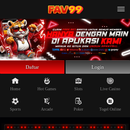
Beranda
Slot Online
Live Casino
Sportsbook
Arcade
Togel Online
Daftar
Login
Poker
Whatsapp
Home
Hot Games
Slots
Live Casino
Telegram
Sports
Arcade
Poker
Togel Online
Livechat