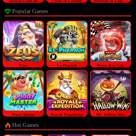
Dragon Gold 88
Chest of Caishen
Revenge of Loki Megaways™
Popular Games
Zeus
Le Pharaoh
Nexus Koi Gate
Piggy Master
Royale Expedition
Mr. Hallow-Win
Hot Games